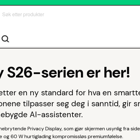
Søk
S26-serien er her!
tter en ny standard for hva en smartt
nene tilpasser seg deg i sanntid, gir s
nnebygde AI-assistenter.
ebrytende Privacy Display, som gjør skjermen usynlig fra side
se og 60 W hurtiglading kompromissløs premiumfølelse.