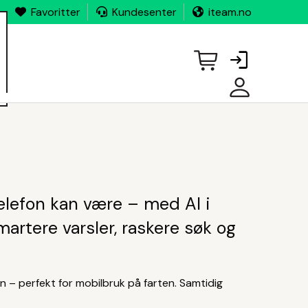
Favoritter
Kundesenter
iteam.no
MINE
SIDER
elefon kan være – med AI i
martere varsler, raskere søk og
n – perfekt for mobilbruk på farten. Samtidig